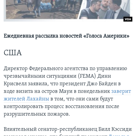
Learning English
СОЦИАЛЬНЫЕ СЕТИ
Ежедневная рассылка новостей «Голоса Америки»
США
Языки
Директор Федерального агентства по управлению
чрезвычайными ситуациями (FEMA) Динн
Крисвелл заявила, что президент Джо Байден в
ходе визита на остров Мауи в понедельник
заверит
жителей Лахайны
в том, что они сами будут
контролировать процесс восстановления после
разрушительных пожаров.
Влиятельный сенатор-республиканец Билл Кэссиди