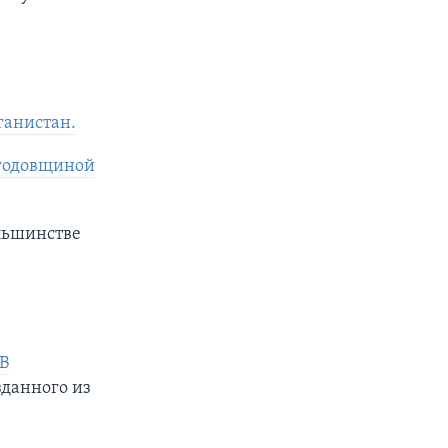
ганистан.
 годовщиной
льшинстве
В
данного из