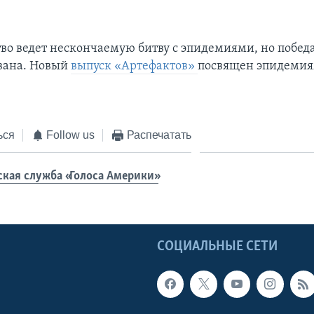
во ведет нескончаемую битву с эпидемиями, но победа
вана. Новый
выпуск «Артефактов»
посвящен эпидемия
ься
Follow us
Распечатать
ская служба «Голоса Америки»
Ы
СОЦИАЛЬНЫЕ СЕТИ