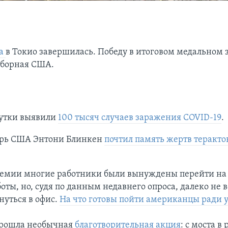
а
в Токио завершилась. Победу в итоговом медальном 
сборная США.
сутки выявили
100 тысяч случаев заражения COVID-19
.
арь США Энтони Блинкен
почтил память жертв теракто
демии многие работники были вынуждены перейти на
оты, но, судя по данным недавнего опроса, далеко не в
нуться в офис.
На что готовы пойти американцы ради 
прошла необычная
благотворительная акция
: с моста в 