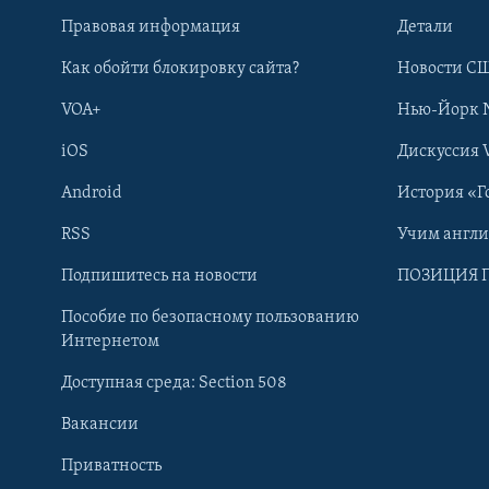
Правовая информация
Детали
Как обойти блокировку сайта?
Новости СШ
VOA+
Нью-Йорк 
iOS
Дискуссия 
Android
История «Г
RSS
Учим англ
Learning English
Подпишитесь на новости
ПОЗИЦИЯ 
Пособие по безопасному пользованию
СОЦИАЛЬНЫЕ СЕТИ
Интернетом
Доступная среда: Section 508
Вакансии
Приватность
Языки