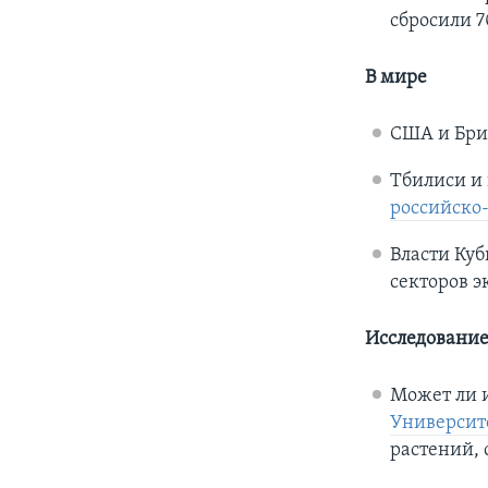
сбросили 7
В мире
США и Бри
Тбилиси и
российско
Власти Ку
секторов 
Исследовани
Может ли 
Университ
растений, 