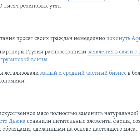
0 тысяч резиновых утят.
тания просят своих граждан немедленно
покинуть Аф
 партнёры Грузии распространили
заявления в связи с
-грузинской войны
.
бы легализовали
малый и средний частный бизнес
в бо
экономики.
е
искусственное мясо полностью заменить натуральное?
ете Дьюка
сравнили питательные элементы фарша, соз
с образцами, сделанными на основе настоящего мяса.