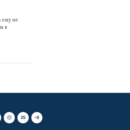
 ему не
м в