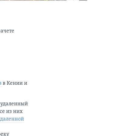
зачете
в
в Кении и
 удаленный
се из них
удаленной
реку