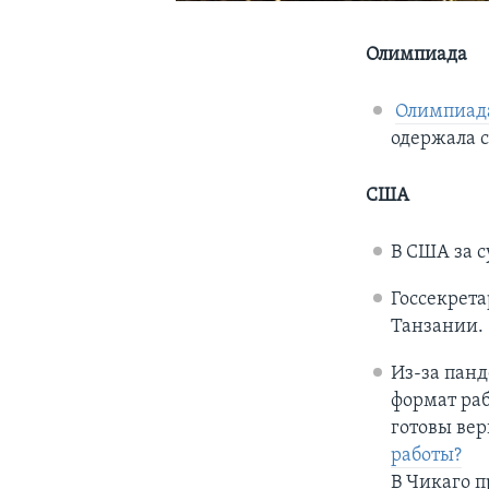
Олимпиада
Олимпиад
одержала 
США
В США за 
Госсекрет
Танзании.
Из-за пан
формат раб
готовы вер
работы?
В Чикаго 