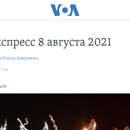
С
спресс 8 августа 2021
 «Голоса Америки»
17:45
ься