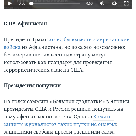
0:00
0:56
Learning English
США-Афганистан
СОЦИАЛЬНЫЕ СЕТИ
Президент Трамп
хотел бы вывести американские
войска
из Афганистана, но пока это невозможно:
без американских военных страну могут
Языки
использовать как плацдарм для проведения
террористических атак на США.
Президенты пошутили
На полях саммита «Большой двадцатки» в Японии
президенты США и России решили пошутить на
тему «фейковых новостей». Однако
Комитет
защиты журналистов такие шутки не оценил
:
защитники свободы прессы расценили слова