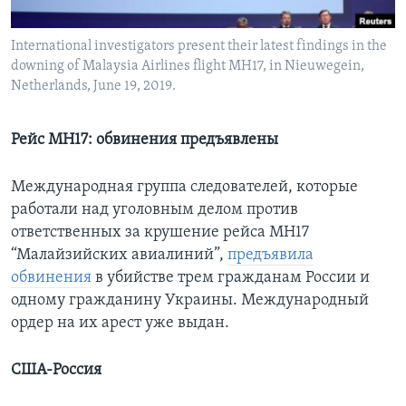
Learning English
International investigators present their latest findings in the
downing of Malaysia Airlines flight MH17, in Nieuwegein,
СОЦИАЛЬНЫЕ СЕТИ
Netherlands, June 19, 2019.
Рейс MH17: обвинения предъявлены
Языки
Международная группа следователей, которые
работали над уголовным делом против
ответственных за крушение рейса МН17
“Малайзийских авиалиний”,
предъявила
обвинения
в убийстве трем гражданам России и
одному гражданину Украины. Международный
ордер на их арест уже выдан.
США-Россия