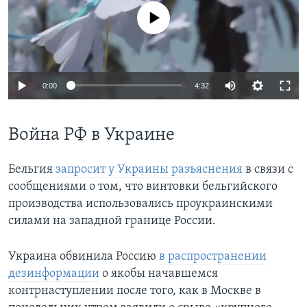
No media source currently available
0:00
4:32
Война РФ в Украине
Бельгия
запросит у Украины разъяснения
в связи с
сообщениями о том, что винтовки бельгийского
производства использовались проукраинскими
силами на западной границе России.
Украина обвинила Россию
в распространении
дезинформации
о якобы начавшемся
контрнаступлении после того, как в Москве в