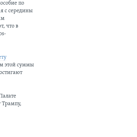
пособие по
ая с середины
им
, что в
os-
ету
ом этой суммы
достигают
 Палате
 Трампу,