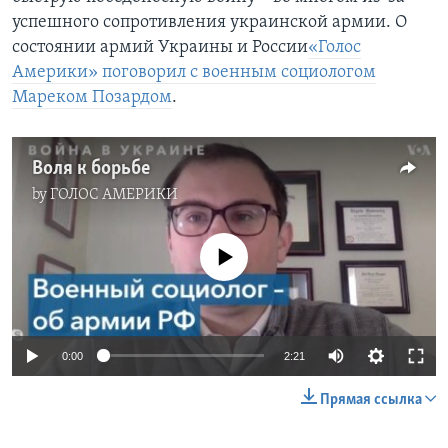
успешного сопротивления украинской армии. О
состоянии армий Украины и России
«Голос
Америки» поговорил с военным социологом
Мареком Позардом
.
Воля к борьбе
by
ГОЛОС АМЕРИКИ
No media source currently available
0:00
2:21
Прямая ссылка