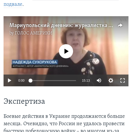
подвале
.
Мариупольский дневник: журналистка Надежда Сухорукова пишет о том, как выжила в ледяном подвале
by
ГОЛОС АМЕРИКИ
No media source currently available
0:00
15:13
Экспертиза
Боевые действия в Украине продолжаются больше
месяца. Очевидно, что России не удалось провести
быструю победоносную войну – во многом из-за