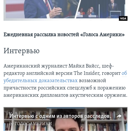
Learning English
СОЦИАЛЬНЫЕ СЕТИ
Ежедневная рассылка новостей «Голоса Америки»
Интервью
Языки
Американский журналист Майкл Вайсс, шеф-
редактор английской версии The Insider, говорит
об
убедительных доказательствах
возможной
причастности российских спецслужб к поражению
американских дипломатов акустическим оружием.
Интервью с одним из авторов расследования «гаванского синдрома»
by
ГОЛОС АМЕРИКИ