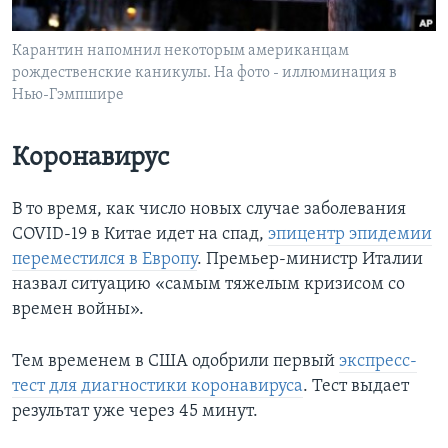
Learning English
Карантин напомнил некоторым американцам
рождественские каникулы. На фото - иллюминация в
СОЦИАЛЬНЫЕ СЕТИ
Нью-Гэмпшире
Коронавирус
Языки
В то время, как число новых случае заболевания
COVID-19 в Китае идет на спад,
эпицентр эпидемии
переместился в Европу
. Премьер-министр Италии
назвал ситуацию «самым тяжелым кризисом со
времен войны».
Тем временем в США одобрили первый
экспресс-
тест для диагностики коронавируса
. Тест выдает
результат уже через 45 минут.