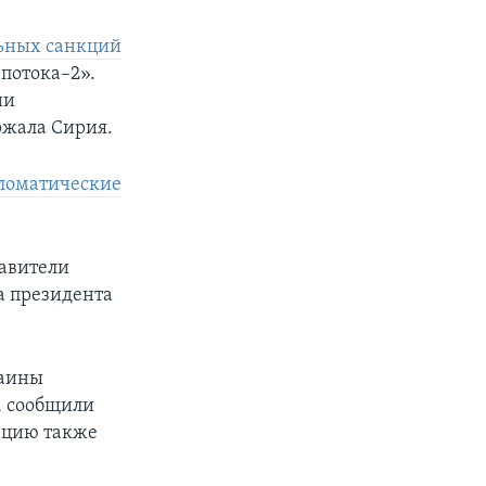
льных санкций
потока–2».
ии
ржала Сирия.
пломатические
авители
а президента
раины
е, сообщили
ацию также