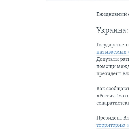
Ежедневный о
Украина:
Государствен
называемых 
Депутаты рат
помощи между
президент Вл
Как сообщают
«Россия-1» с
сепаратистск
Президент В
территорию 