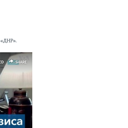
 «ДНР».
ED
SHARE