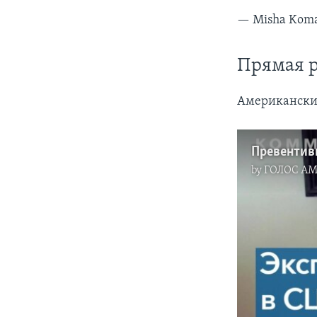
— Misha Kom
Прямая 
Американские
by
ГОЛОС А