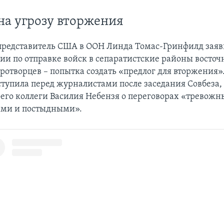
на угрозу вторжения
редставитель США в ООН Линда Томас-Гринфилд заяви
сии по отправке войск в сепаратистские районы восто
ротворцев – попытка создать «предлог для вторжения»
тупила перед журналистами после заседания Совбеза,
оего коллеги Василия Небензя о переговорах «тревож
ыми и постыдными».