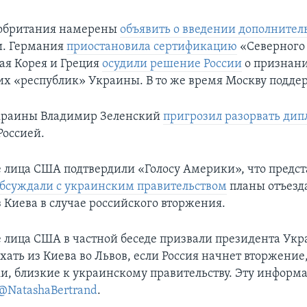
обритания намерены
объявить о введении дополните
и. Германия
приостановила сертификацию
«Северного 
я Корея и Греция
осудили решение России
о признан
их «республик» Украины. В то же время Москву подде
краины Владимир Зеленский
пригрозил разорвать ди
Россией.
лица США подтвердили «Голосу Америки», что предст
бсуждали с украинским правительством
планы отъезд
 Киева в случае российского вторжения.
лица США в частной беседе призвали президента Ук
хать из Киева во Львов, если Россия начнет вторжени
и, близкие к украинскому правительству. Эту информ
@NatashaBertrand
.