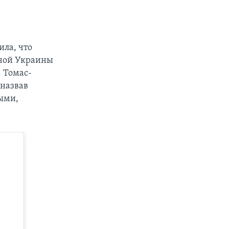
ла, что
чной Украины
. Томас-
 назвав
ными,