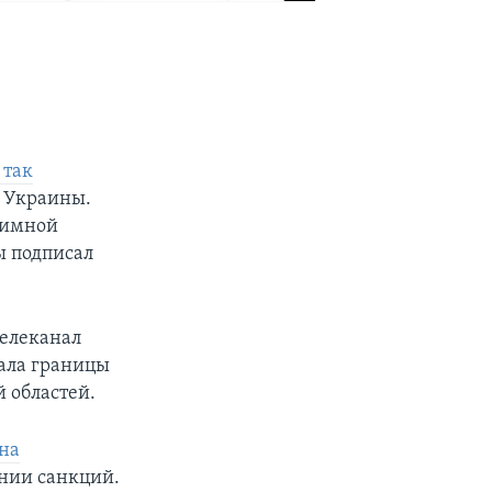
 так
е Украины.
аимной
ы подписал
телеканал
нала границы
 областей.
 на
ении санкций.