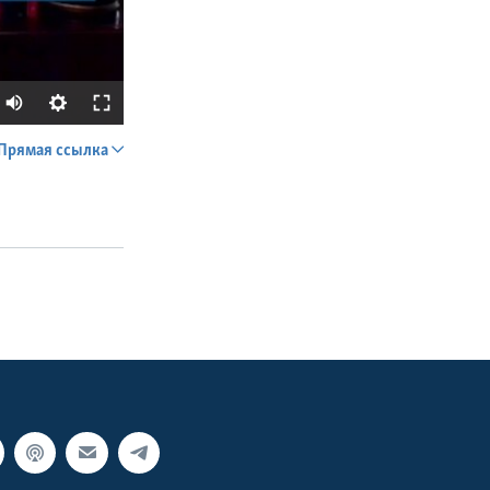
Прямая ссылка
SHARE
px
width