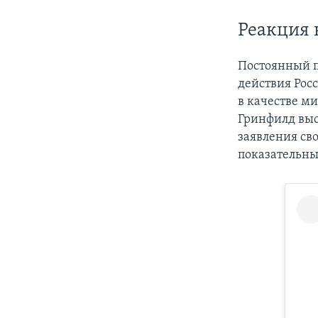
Реакция 
Постоянный п
действия Рос
в качестве ми
Гринфилд выс
заявления св
показательн