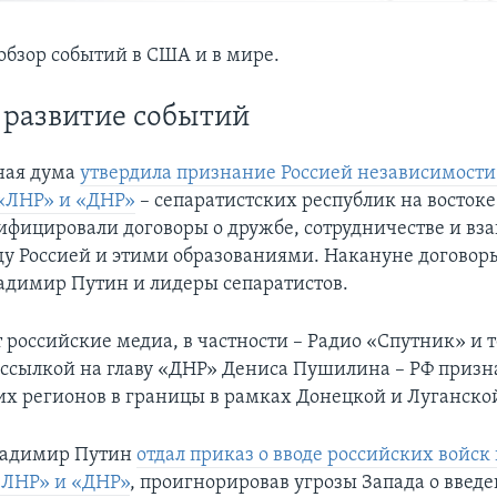
бзор событий в США и в мире.
 развитие событий
ная дума
утвердила признание Россией независимости
«ЛНР» и «ДНР»
– сепаратистских республик на восток
ифицировали договоры о дружбе, сотрудничестве и вз
 Россией и этими образованиями. Накануне договор
адимир Путин и лидеры сепаратистов.
 российские медиа, в частности – Радио «Спутник» и 
о ссылкой на главу «ДНР» Дениса Пушилина – РФ приз
их регионов в границы в рамках Донецкой и Луганской
ладимир Путин
отдал приказ о вводе российских войск
«ЛНР» и «ДНР»
, проигнорировав угрозы Запада о введ