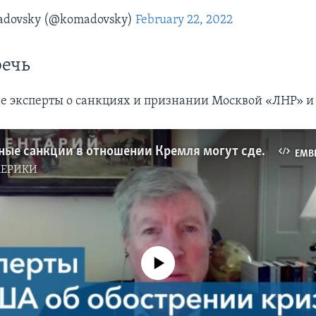
adovsky (@komadovsky)
February 22, 2022
речь
 эксперты о санкциях и признании Москвой «ЛНР» и
Превентивные санкции в отношении Кремля могут сдержать российскую агрессию
EMB
МЕРИКИ
No media source currently available