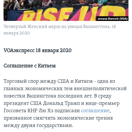
Learning English
СОЦИАЛЬНЫЕ СЕТИ
Четвертый Женский марш на улицах Вашингтона, 18
января 2020
VOAэкспресс 18 января 2020
Языки
Соглашение с Китаем
Торговый спор между США и Китаем - одна из
главных экономических тем внешнеполитической
повестки Вашингтона последних лет. В среду
президент США Дональд Трамп и вице-премьер
Госсовета КНР Лю Хэ подписали
соглашение
,
призванное смягчить экономические трения
между двумя государствами.