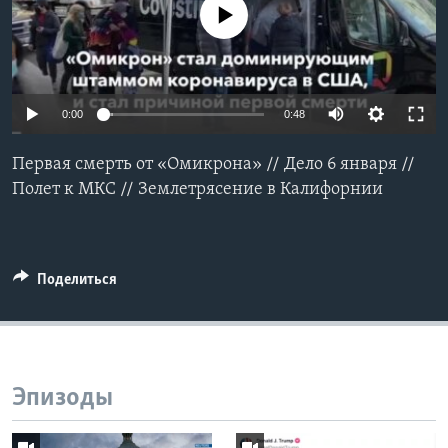
No media source currently available
Learning English
СОЦИАЛЬНЫЕ СЕТИ
0:00
0:48
Первая смерть от «Омикрона» // Дело 6 января //
Языки
Полет к МКС // Землетрясение в Калифорнии
Поделиться
Эпизоды