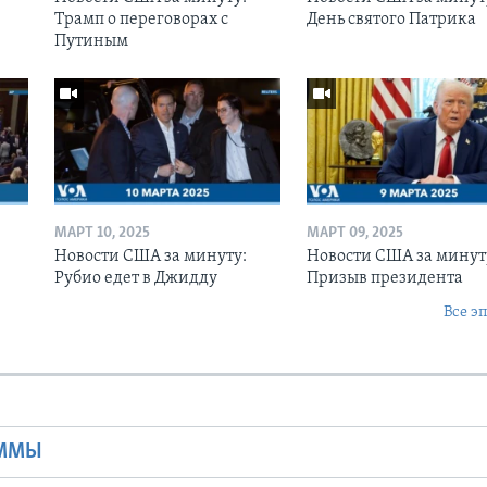
Трамп о переговорах с
День святого Патрика
Путиным
МАРТ 10, 2025
МАРТ 09, 2025
Новости США за минуту:
Новости США за минут
Рубио едет в Джидду
Призыв президента
Все э
Ы
АММЫ