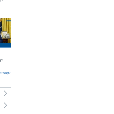
у:
пизоды