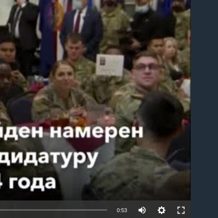
able
0:53