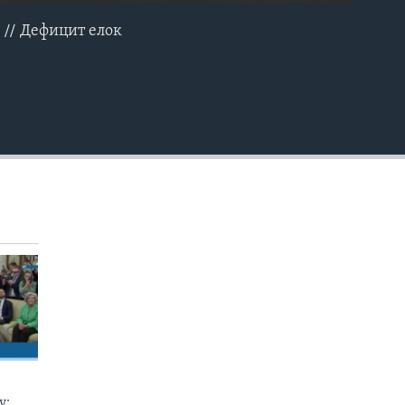
 // Дефицит елок
EMBED
у: