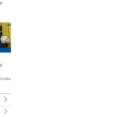
у:
у:
пизоды