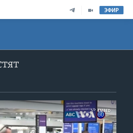
ЭФИР
стят
EMBED