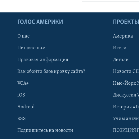
ГОЛОС АМЕРИКИ
ПРОЕКТ
О нас
Америка
Пишите нам
Итоги
Правовая информация
Детали
Как обойти блокировку сайта?
Новости СШ
VOA+
Нью-Йорк 
iOS
Дискуссия 
Android
История «Г
RSS
Учим англ
Learning English
Подпишитесь на новости
ПОЗИЦИЯ 