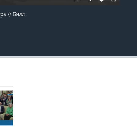
ра // Билл
EMBED