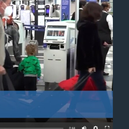
able
0:44