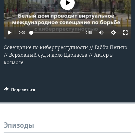
No media source currently available
Learning English
СОЦИАЛЬНЫЕ СЕТИ
0:00
0:58
Совещание по киберпреступности // Габби Петито
Языки
// Верховный суд и дело Царнаева // Актер в
космосе
Поделиться
Эпизоды