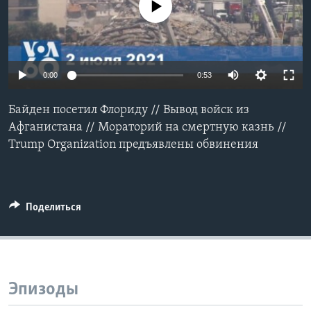
No media source currently available
Learning English
СОЦИАЛЬНЫЕ СЕТИ
0:00
0:53
Байден посетил Флориду // Вывод войск из
Языки
Афганистана // Мораторий на смертную казнь //
Trump Organization предъявлены обвинения
Поделиться
Эпизоды