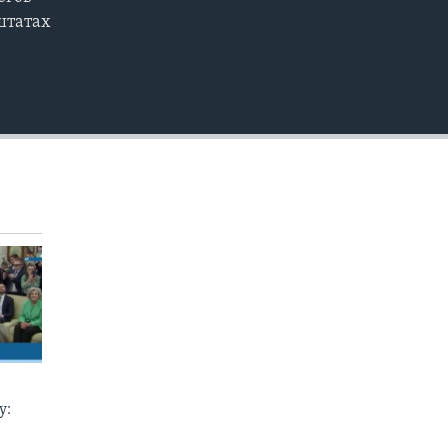
EMBED
штатах
у: