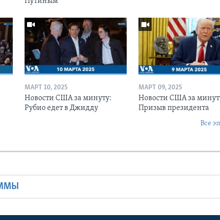
Путиным
МАРТ 10, 2025
МАРТ 09, 2025
Новости США за минуту:
Новости США за минут
Рубио едет в Джидду
Призыв президента
Все э
Ы
АММЫ