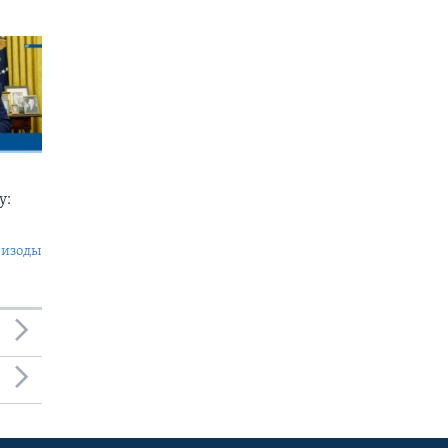
у:
пизоды