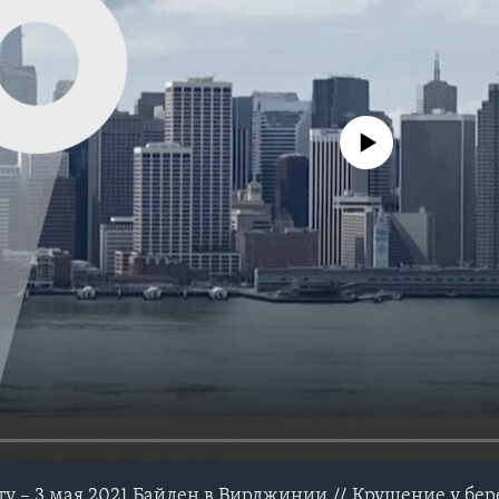
No media source currently avail
у – 3 мая 2021 Байден в Вирджинии // Крушение у бер