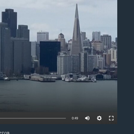
able
0:49
егов