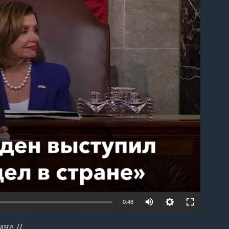
able
0:48
ине //