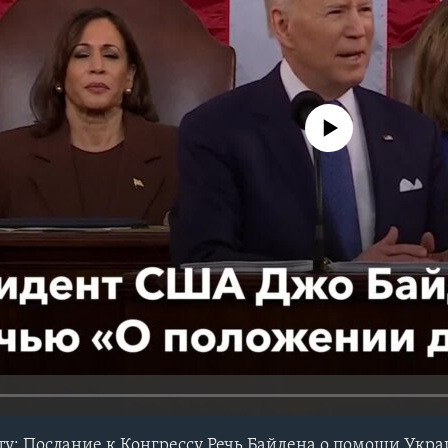
No media source currently avail
у: Послание к Конгрессу Речь Байдена о помощи Укра