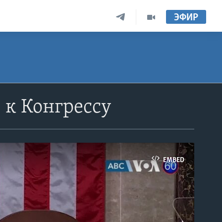
ЭФИР
 к Конгрессу
EMBED