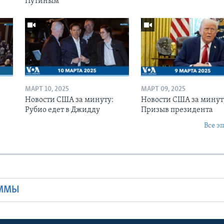
Путиным
МАРТ 10, 2025
МАРТ 09, 2025
Новости США за минуту:
Новости США за минут
Рубио едет в Джидду
Призыв президента
Все э
Ы
АММЫ