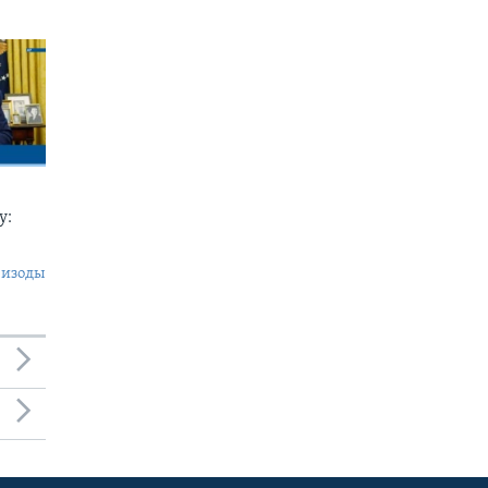
у:
пизоды