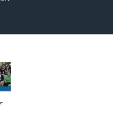
EMBED
у: