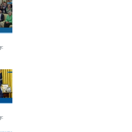
у:
у: