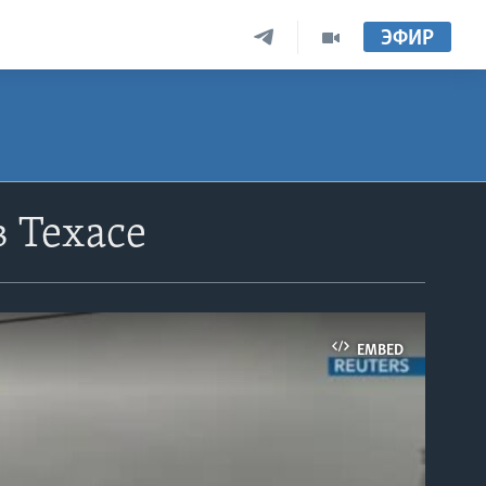
ЭФИР
 Техасе
EMBED