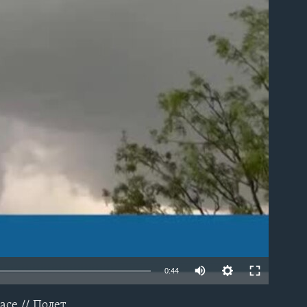
able
0:44
асе // Полет