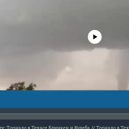
No media source currently avail
: Tорнадо в Техасе Блинкен и Кулеба // Торнадо в Тех