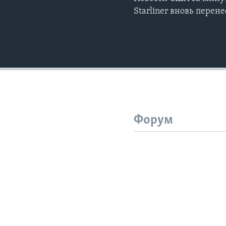
Starliner вновь перен
Форум