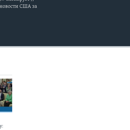
EMBED
 новости США за
у: