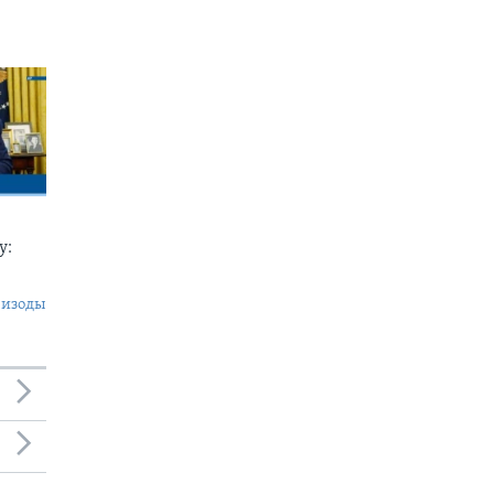
у:
пизоды