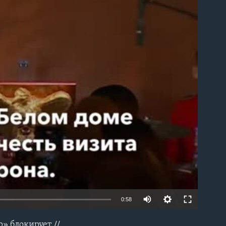
able
0:58
» блокирует //