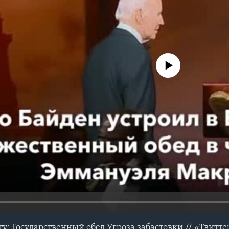
No media source currently avail
: Государственный обед Угроза забастовки // «Твиттер