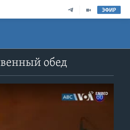
ЭФИР
твенный обед
EMBED