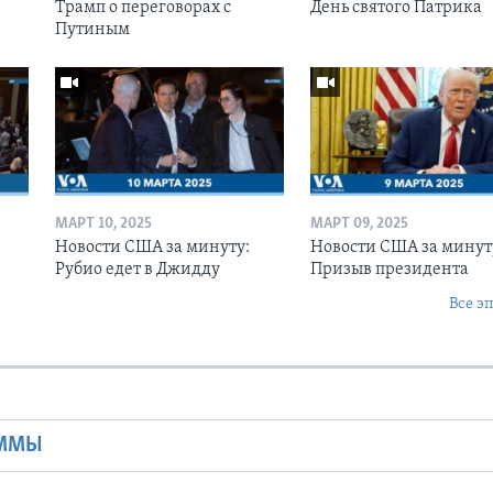
Трамп о переговорах с
День святого Патрика
Путиным
МАРТ 10, 2025
МАРТ 09, 2025
Новости США за минуту:
Новости США за минут
Рубио едет в Джидду
Призыв президента
Все э
Ы
АММЫ