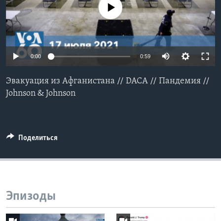
No media source currently available
Learning English
СОЦИАЛЬНЫЕ СЕТИ
0:00
0:59
Эвакуация из Афганистана // DACA // Пандемия //
Языки
Johnson & Johnson
Поделиться
Эпизоды