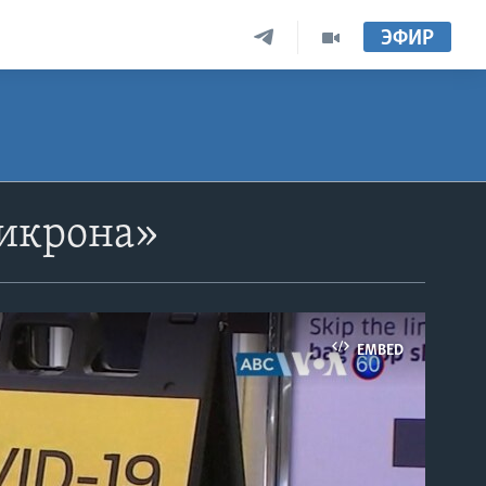
ЭФИР
микрона»
EMBED