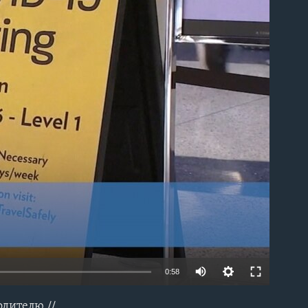
able
0:58
одителю //