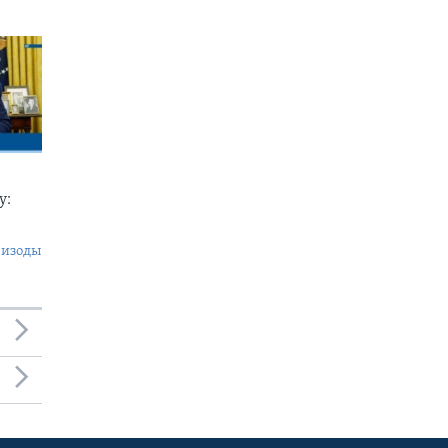
у:
пизоды