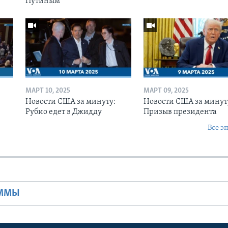
Путиным
МАРТ 10, 2025
МАРТ 09, 2025
Новости США за минуту:
Новости США за минут
Рубио едет в Джидду
Призыв президента
Все э
Ы
АММЫ