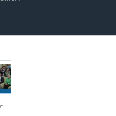
EMBED
у: