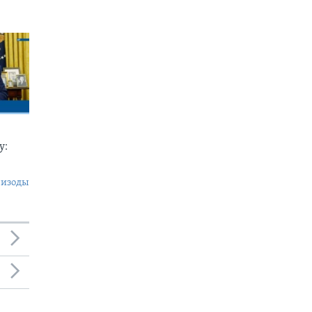
у:
пизоды