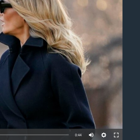
able
0:44