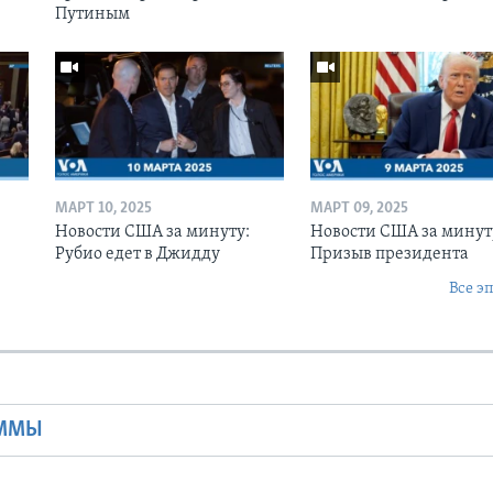
Путиным
МАРТ 10, 2025
МАРТ 09, 2025
Новости США за минуту:
Новости США за минут
Рубио едет в Джидду
Призыв президента
Все э
Ы
АММЫ