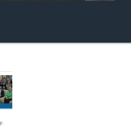
EMBED
у: