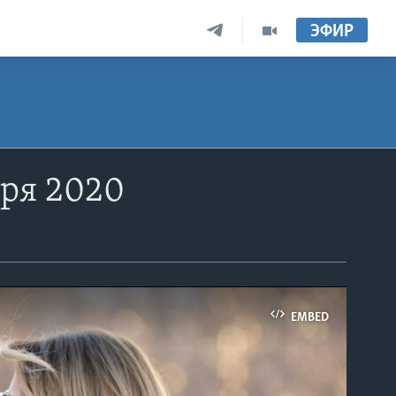
ЭФИР
бря 2020
EMBED