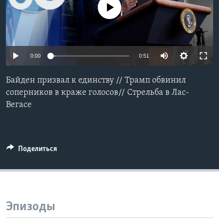
No media source currently available
Learning English
СОЦИАЛЬНЫЕ СЕТИ
0:00
0:51
Байден призвал к единству // Трамп обвинил
Языки
соперников в краже голосов// Стрельба в Лас-
Вегасе
Поделиться
Эпизоды