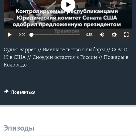
No media source currently available
Learning English
СОЦИАЛЬНЫЕ СЕТИ
0:00
0:53
Судья Баррет // Вмешательство в выборы // COVID-
Языки
19 в США // Сноуден остается в России // Пожары в
Колорадо
Поделиться
Эпизоды