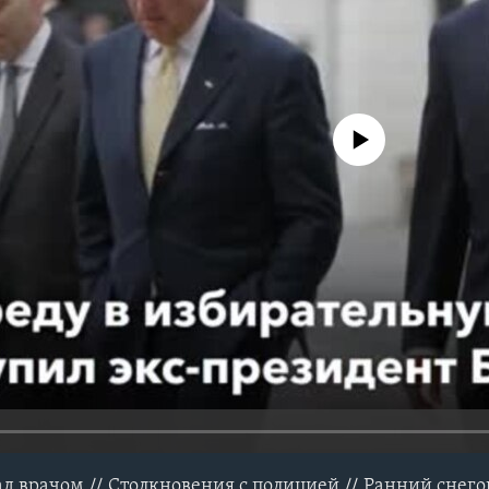
No media source currently avail
ад врачом // Столкновения с полицией // Ранний снег