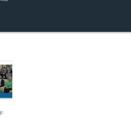
EMBED
у: