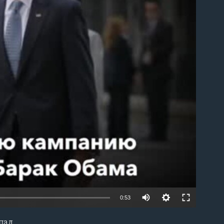
able
0:53
опад