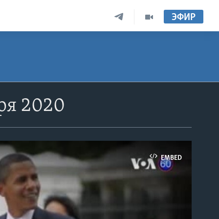
ЭФИР
ря 2020
EMBED