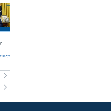
у:
пизоды