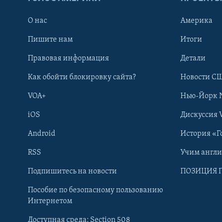
О нас
Америка
Пишите нам
Итоги
Правовая информация
Детали
Как обойти блокировку сайта?
Новости СШ
VOA+
Нью-Йорк 
iOS
Дискуссия 
Android
История «Г
RSS
Учим англ
Learning English
Подпишитесь на новости
ПОЗИЦИЯ 
Пособие по безопасному пользованию
СОЦИАЛЬНЫЕ СЕТИ
Интернетом
Доступная среда: Section 508