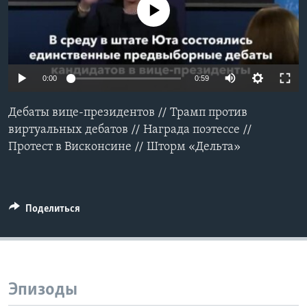
No media source currently available
Learning English
СОЦИАЛЬНЫЕ СЕТИ
0:00
0:59
Дебаты вице-президентов // Трамп против
Языки
виртуальных дебатов // Награда поэтессе //
Протест в Висконсине // Шторм «Дельта»
Поделиться
Эпизоды