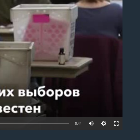
able
0:44