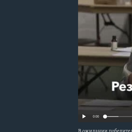
0:00
В ожидании победител