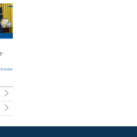
у:
пизоды