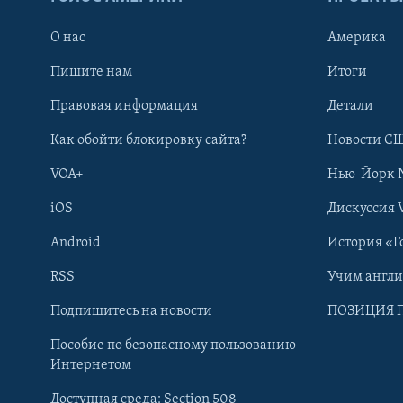
О нас
Америка
Пишите нам
Итоги
Правовая информация
Детали
Как обойти блокировку сайта?
Новости СШ
VOA+
Нью-Йорк 
iOS
Дискуссия 
Android
История «Г
RSS
Учим англ
Learning English
Подпишитесь на новости
ПОЗИЦИЯ 
Пособие по безопасному пользованию
СОЦИАЛЬНЫЕ СЕТИ
Интернетом
Доступная среда: Section 508