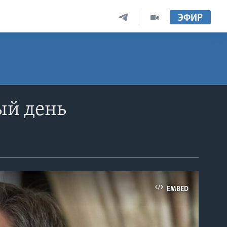
ЭФИР
ый день
EMBED