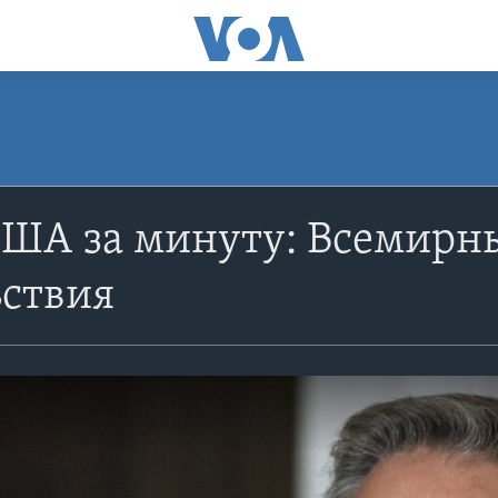
США за минуту: Всемирн
ьствия