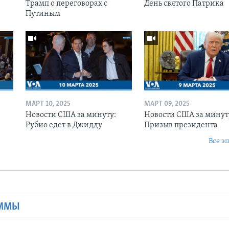
Трамп о переговорах с
День святого Патрика
Путиным
МАРТ 10, 2025
МАРТ 09, 2025
Новости США за минуту:
Новости США за минут
Рубио едет в Джидду
Призыв президента
Все э
Ы
АММЫ