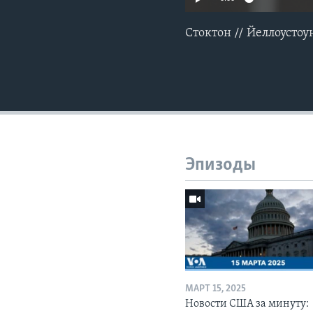
Стоктон // Йеллоустоу
Эпизоды
МАРТ 15, 2025
Новости США за минуту: