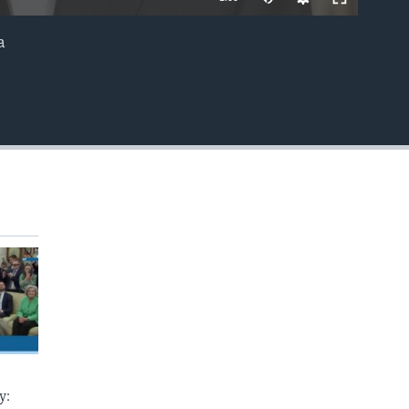
а
EMBED
у: