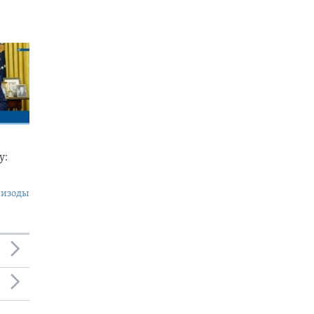
у:
пизоды