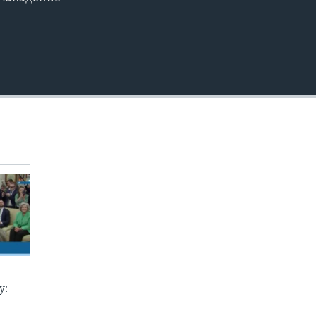
EMBED
у: