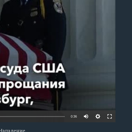
able
0:36
 Нападение