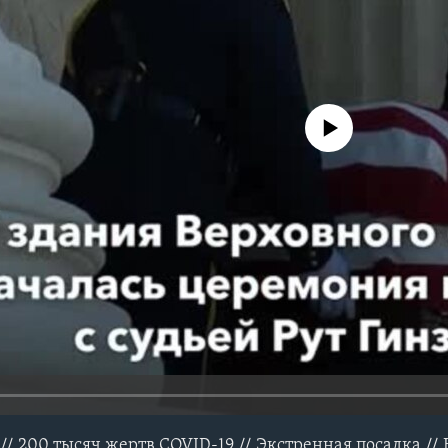
No media source currently avail
// 200 тысяч жертв COVID-19 // Экстренная посадка //