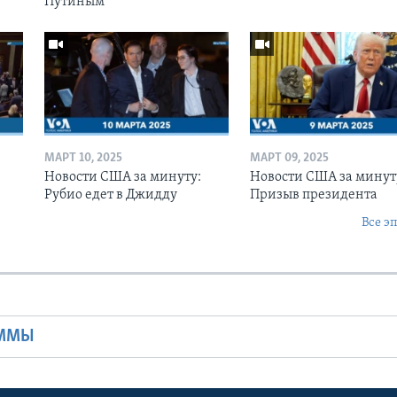
Путиным
МАРТ 10, 2025
МАРТ 09, 2025
Новости США за минуту:
Новости США за минут
Рубио едет в Джидду
Призыв президента
Все э
Ы
АММЫ