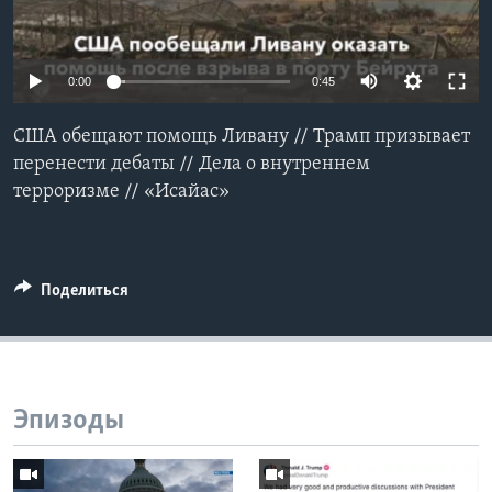
Learning English
0:00
0:45
СОЦИАЛЬНЫЕ СЕТИ
США обещают помощь Ливану // Трамп призывает
перенести дебаты // Дела о внутреннем
терроризме // «Исайас»
Языки
Поделиться
Эпизоды