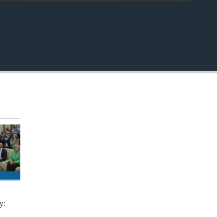
EMBED
у: