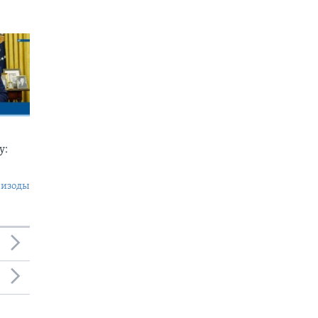
у:
пизоды