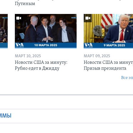
Путиным
МАРТ 10, 2025
МАРТ 09, 2025
Новости США за минуту:
Новости США за минут
Рубио едет в Джидду
Призыв президента
Все э
Ы
АММЫ