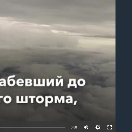
able
0:58