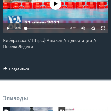
No media source currently available
Learning English
СОЦИАЛЬНЫЕ СЕТИ
0:00
0:57
Кибератака // Штраф Amazon // Депортации //
Языки
Победа Ледеки
Поделиться
Эпизоды