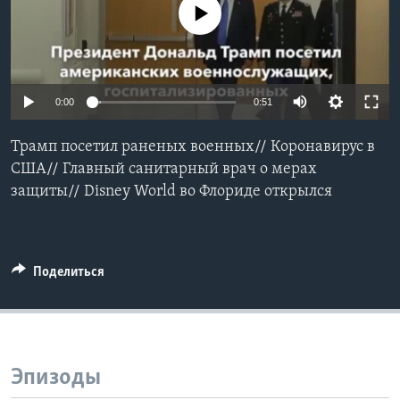
No media source currently available
Learning English
СОЦИАЛЬНЫЕ СЕТИ
0:00
0:51
Трамп посетил раненых военных// Коронавирус в
Языки
США// Главный санитарный врач о мерах
защиты// Disney World во Флориде открылся
Поделиться
Эпизоды