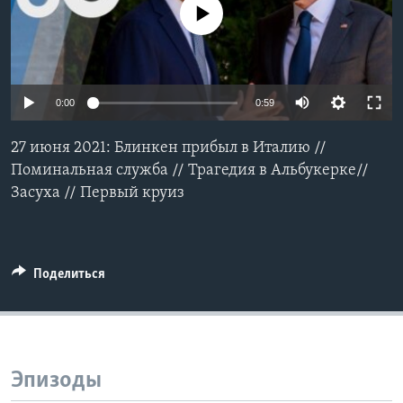
No media source currently available
Learning English
СОЦИАЛЬНЫЕ СЕТИ
0:00
0:59
27 июня 2021: Блинкен прибыл в Италию //
Языки
Поминальная служба // Трагедия в Альбукерке//
Засуха // Первый круиз
Поделиться
Эпизоды