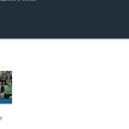
EMBED
у: