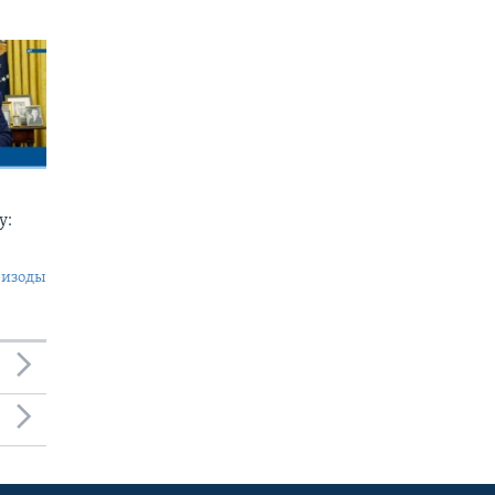
у:
пизоды