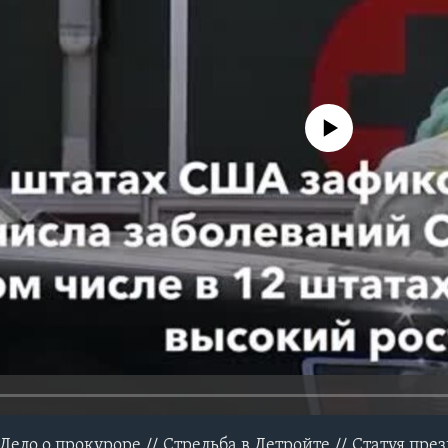
No media source currently avail
Дело о прокуроре // Стрельба в Детройте // Статуя през