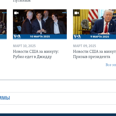
Путиным
МАРТ 10, 2025
МАРТ 09, 2025
Новости США за минуту:
Новости США за минут
Рубио едет в Джидду
Призыв президента
Все э
Ы
АММЫ