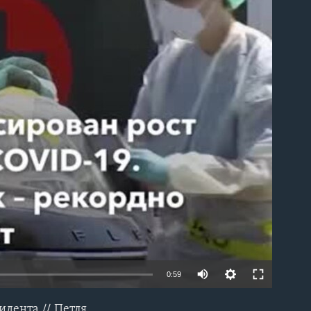
able
0:59
идента // Петля