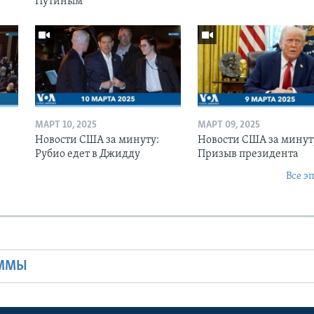
Путиным
МАРТ 10, 2025
МАРТ 09, 2025
Новости США за минуту:
Новости США за минут
Рубио едет в Джидду
Призыв президента
Все э
Ы
АММЫ