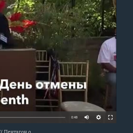
able
0:48
/ Пентагон о