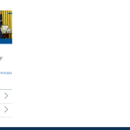
у:
пизоды