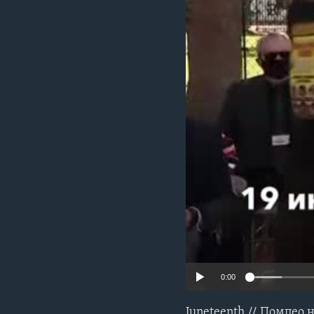
0:00
Juneteenth // Помпео