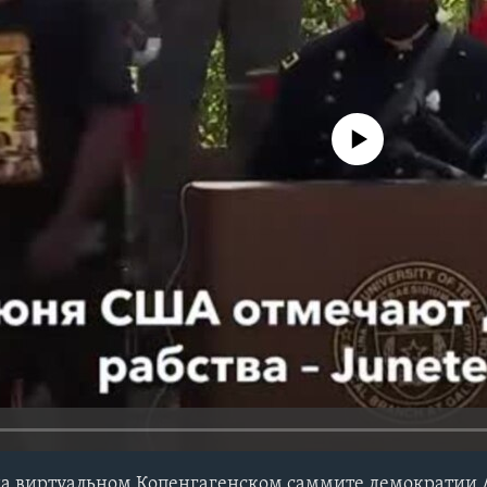
No media source currently avail
 на виртуальном Копенгагенском саммите демократии /