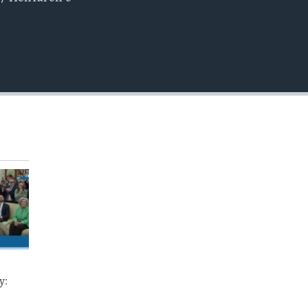
EMBED
у: