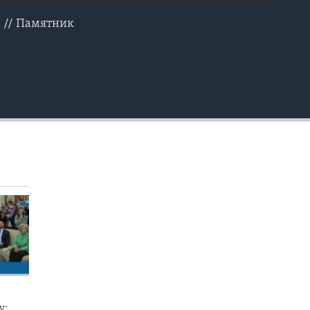
е // Памятник
EMBED
у: