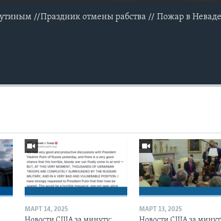
Путиным //Праздник отмены рабства // Пожар в Невад
МАРТ 14, 2025
МАРТ 13, 2025
Новости США за минуту:
Новости США за минут