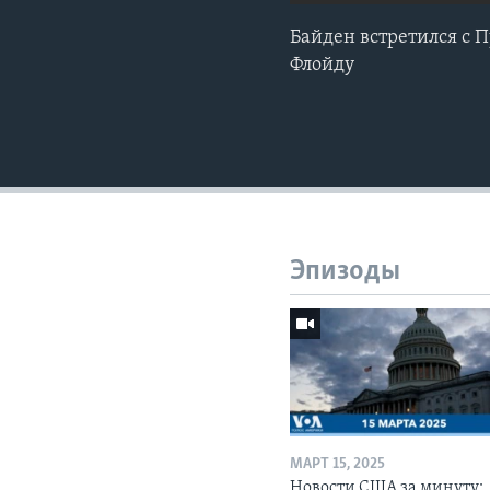
Байден встретился с 
Флойду
Эпизоды
МАРТ 15, 2025
Новости США за минуту: