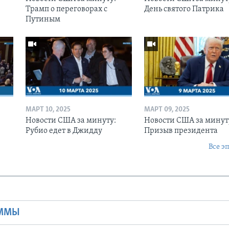
Трамп о переговорах с
День святого Патрика
Путиным
МАРТ 10, 2025
МАРТ 09, 2025
Новости США за минуту:
Новости США за минут
Рубио едет в Джидду
Призыв президента
Все э
Ы
АММЫ