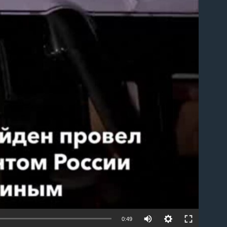
able
0:49