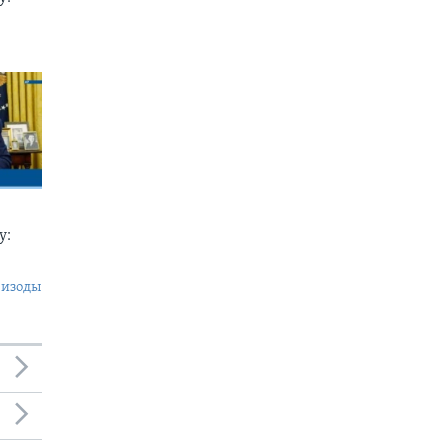
у:
пизоды