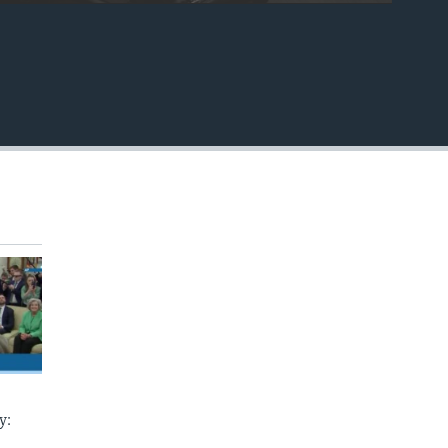
EMBED
у: