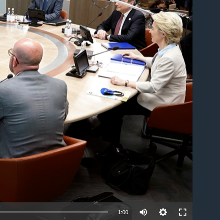
able
1:00