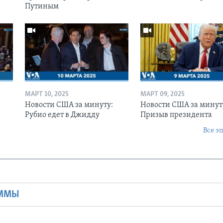
Путиным
МАРТ 10, 2025
МАРТ 09, 2025
Новости США за минуту:
Новости США за минут
Рубио едет в Джидду
Призыв президента
Все э
Ы
АММЫ