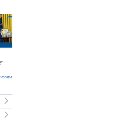
у:
пизоды