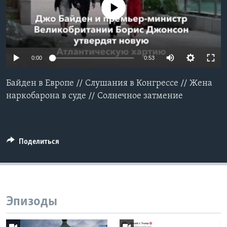
No media source currently available
Learning English
СОЦИАЛЬНЫЕ СЕТИ
0:00
0:53
Байден в Европe // Слушания в Конгрессе // Жена
Языки
наркобарона в суде // Солнечное затмение
Поделиться
Эпизоды