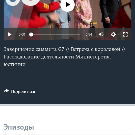
No media source currently available
Learning English
СОЦИАЛЬНЫЕ СЕТИ
0:00
0:54
Завершение саммита G7 // Встреча с королевой //
Языки
Расследование деятельности Министерства
юстиции
Поделиться
Эпизоды