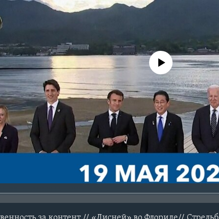
No media source currently avail
твенность за контент // «Дисней» во Флориде// Стрельб