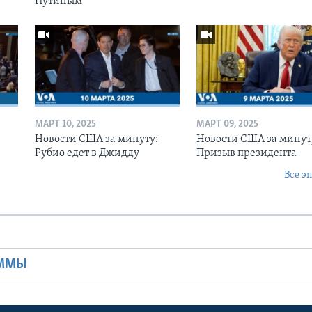
Путиным
МАРТ 10, 2025
МАРТ 09, 2025
Новости США за минуту:
Новости США за минут
Рубио едет в Джидду
Призыв президента
Все э
Ы
АММЫ