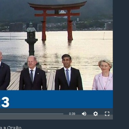
able
0:39
а в Огайо