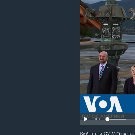
0:00
Байден и G7 // Ответс