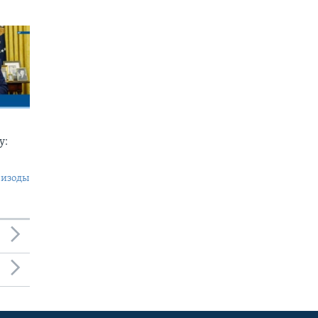
у:
пизоды