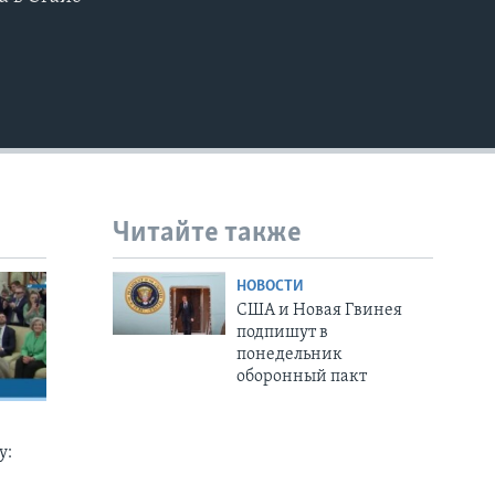
EMBED
Читайте также
НОВОСТИ
США и Новая Гвинея
подпишут в
понедельник
оборонный пакт
у: