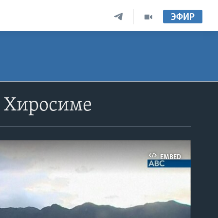
ЭФИР
в Хиросиме
EMBED