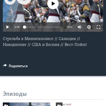
No media source currently available
Learning English
СОЦИАЛЬНЫЕ СЕТИ
0:00
0:54
Стрельба в Миннеаполисе // Санкции //
Языки
Наводнение // США и Босния // Вест-Пойнт
Поделиться
Эпизоды