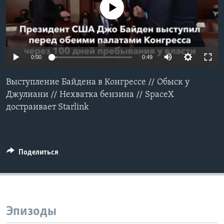
No media source currently available
Learning English
СОЦИАЛЬНЫЕ СЕТИ
0:00
0:49
Выступление Байдена в Конгрессе // Обыск у
Языки
Джулиани // Нехватка бензина // SpaceX
достраивает Starlink
Поделиться
Эпизоды