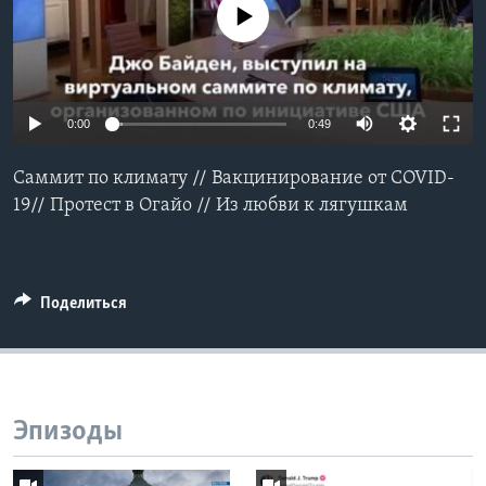
No media source currently available
Learning English
СОЦИАЛЬНЫЕ СЕТИ
0:00
0:49
Саммит по климату // Вакцинирование от COVID-
Языки
19// Протест в Огайо // Из любви к лягушкам
Поделиться
Эпизоды