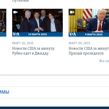
Путиным
МАРТ 10, 2025
МАРТ 09, 2025
Новости США за минуту:
Новости США за минут
Рубио едет в Джидду
Призыв президента
Все э
Ы
АММЫ