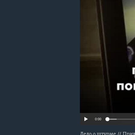
0:00
Дело о штурме // Прив