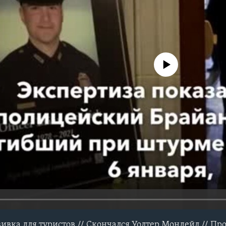
No media source currently avail
ивка для туристов // Скончался Уолтер Мондейл // Про