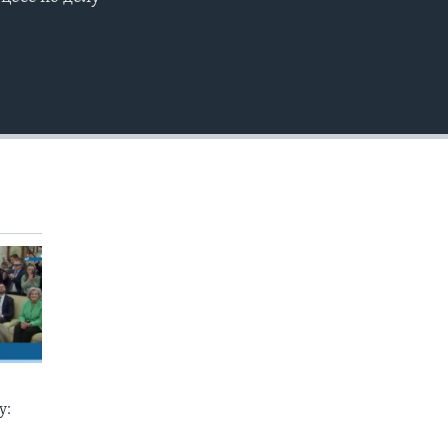
EMBED
у: