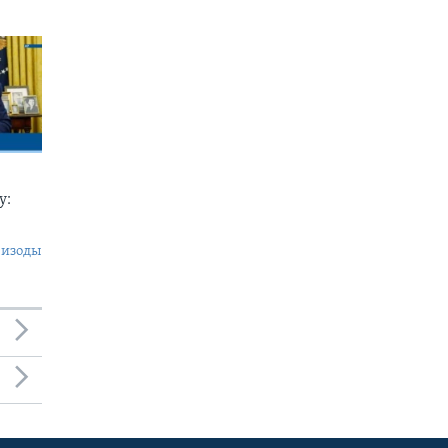
у:
пизоды