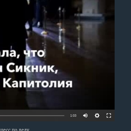
able
1:03
цесс по делу