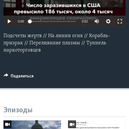
Learning English
0:00
0:52
СОЦИАЛЬНЫЕ СЕТИ
Подсчеты жертв // На линии огня // Корабль-
призрак // Переливание плазмы // Туннель
наркоторговцев
Языки
Поделиться
Эпизоды