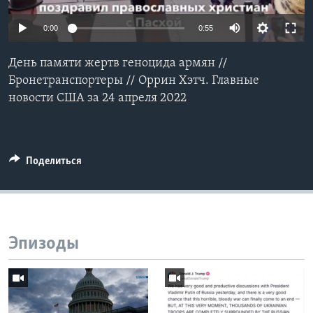
Learning English
0:00
0:55
СОЦИАЛЬНЫЕ СЕТИ
День памяти жертв геноцида армян //
Бронетранспортеры // Оррин Хэтч. Главные
новости США за 24 апреля 2022
Языки
Поделиться
Эпизоды