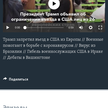
No media source currently available
Learning English
СОЦИАЛЬНЫЕ СЕТИ
0:00
0:59
Трамп запретил въезд в США из Европы // Военные
Языки
помогают в борьбе с коронавирусом // Вирус из
Бразилии // Гибель военнослужащих США в Ираке
// Дебаты в Вашингтоне
Поделиться