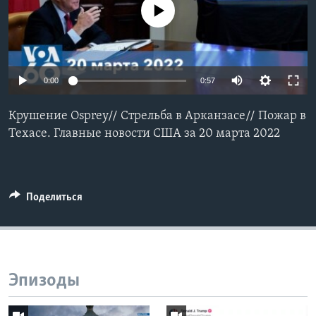
No media source currently available
Learning English
СОЦИАЛЬНЫЕ СЕТИ
0:00
0:57
Крушение Osprey// Стрельба в Арканзасе// Пожар в
Языки
Техасе. Главные новости США за 20 марта 2022
Поделиться
Эпизоды